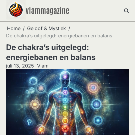
Skip
vlammagazine
to
content
Home
Geloof & Mystiek
De chakra’s uitgelegd: energiebanen en balans
De chakra’s uitgelegd:
energiebanen en balans
juli 13, 2025
Vlam