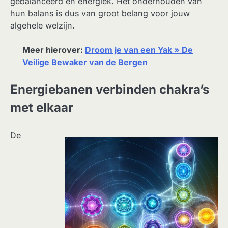
gebalanceerd en energiek. Het onderhouden van
hun balans is dus van groot belang voor jouw
algehele welzijn.
Meer hierover:
Droom je van een Yak » De
Veilige Bewaker van de Bergen
Energiebanen verbinden chakra’s
met elkaar
De