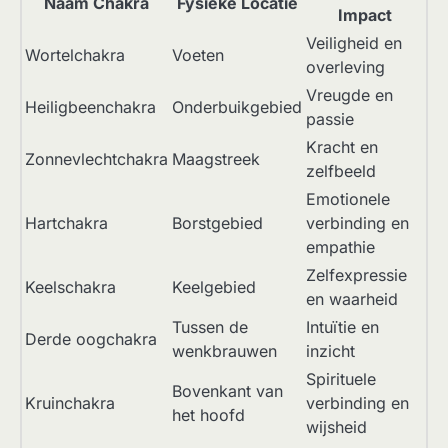
Naam Chakra
Fysieke Locatie
Impact
Veiligheid en
Wortelchakra
Voeten
overleving
Vreugde en
Heiligbeenchakra
Onderbuikgebied
passie
Kracht en
Zonnevlechtchakra
Maagstreek
zelfbeeld
Emotionele
Hartchakra
Borstgebied
verbinding en
empathie
Zelfexpressie
Keelschakra
Keelgebied
en waarheid
Tussen de
Intuïtie en
Derde oogchakra
wenkbrauwen
inzicht
Spirituele
Bovenkant van
Kruinchakra
verbinding en
het hoofd
wijsheid