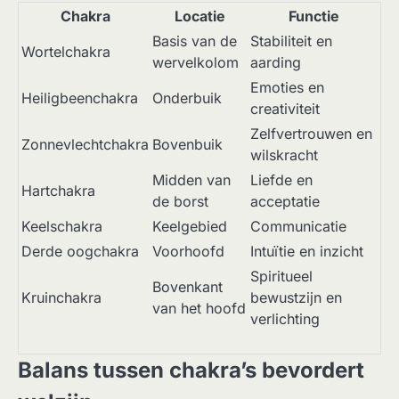
Chakra
Locatie
Functie
Basis van de
Stabiliteit en
Wortelchakra
wervelkolom
aarding
Emoties en
Heiligbeenchakra
Onderbuik
creativiteit
Zelfvertrouwen en
Zonnevlechtchakra
Bovenbuik
wilskracht
Midden van
Liefde en
Hartchakra
de borst
acceptatie
Keelschakra
Keelgebied
Communicatie
Derde oogchakra
Voorhoofd
Intuïtie en inzicht
Spiritueel
Bovenkant
Kruinchakra
bewustzijn en
van het hoofd
verlichting
Balans tussen chakra’s bevordert