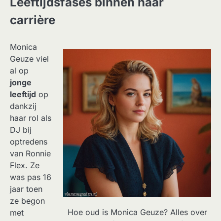
Leeftijdsfases binnen haar
carrière
Monica
Geuze viel
al op
jonge
leeftijd
op
dankzij
haar rol als
DJ bij
optredens
van Ronnie
Flex. Ze
was pas 16
jaar toen
ze begon
Hoe oud is Monica Geuze? Alles over
met