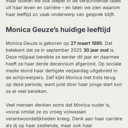
maar duiken we ook dieper in de verschillende fases
uit haar leven en carrière – én laten we zien waarom
haar leeftijd zo vaak onderwerp van gesprek blijft.
Monica Geuze’s huidige leeftijd
Monica Geuze is geboren op
27 maart 1995
. Dat
betekent dat ze in september 2025
30 jaar oud
is.
Deze mijlpaal bereikte ze eerder dit jaar en daarmee
heeft ze haar derde decennium afgerond. Op sociale
media stond haar dertigste verjaardag uitgebreid in
de schijnwerpers. Zelf kijkt Monica met trots terug
op deze periode, want juist door haar jonge start kon
ze al veel bereiken.
Veel mensen denken soms dat Monica ouder is,
vooral omdat ze zo vroeg volwassen
verantwoordelijkheden kreeg. Denk aan haar carrière
als dj op haar zestiende, maar ook haar