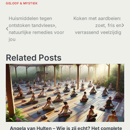
GELOOF & MYSTIEK
Bericht
Huismiddelen tegen
Koken met aardbeien:
ontstoken tandvlees»,
zoet, fris en
navigatie
natuurlijke remedies voor
verrassend veelzijdig
jou
Related Posts
Angela van Hulten – Wie is zij echt? Het complete