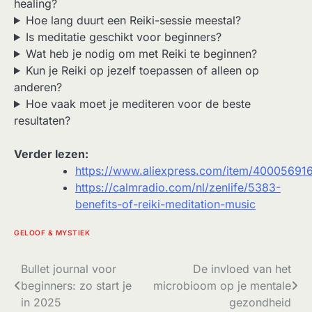
healing?
Hoe lang duurt een Reiki-sessie meestal?
Is meditatie geschikt voor beginners?
Wat heb je nodig om met Reiki te beginnen?
Kun je Reiki op jezelf toepassen of alleen op
anderen?
Hoe vaak moet je mediteren voor de beste
resultaten?
Verder lezen:
https://www.aliexpress.com/item/40005691
https://calmradio.com/nl/zenlife/5383-
benefits-of-reiki-meditation-music
GELOOF & MYSTIEK
Bericht
Bullet journal voor
De invloed van het
beginners: zo start je
microbioom op je mentale
navigatie
in 2025
gezondheid