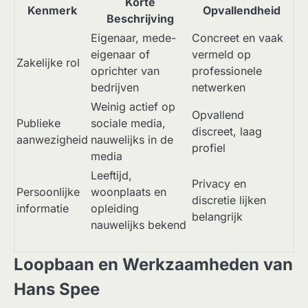
Korte
Kenmerk
Opvallendheid
Beschrijving
Eigenaar, mede-
Concreet en vaak
eigenaar of
vermeld op
Zakelijke rol
oprichter van
professionele
bedrijven
netwerken
Weinig actief op
Opvallend
Publieke
sociale media,
discreet, laag
aanwezigheid
nauwelijks in de
profiel
media
Leeftijd,
Privacy en
Persoonlijke
woonplaats en
discretie lijken
informatie
opleiding
belangrijk
nauwelijks bekend
Loopbaan en Werkzaamheden van
Hans Spee