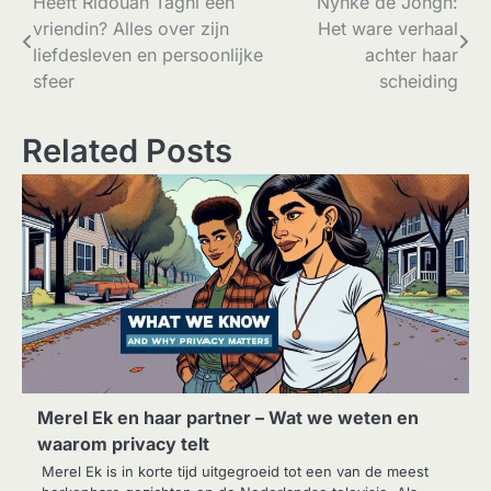
Bericht
Heeft Ridouan Taghi een
Nynke de Jongh:
vriendin? Alles over zijn
Het ware verhaal
navigatie
liefdesleven en persoonlijke
achter haar
sfeer
scheiding
Related Posts
Merel Ek en haar partner – Wat we weten en
waarom privacy telt
Merel Ek is in korte tijd uitgegroeid tot een van de meest