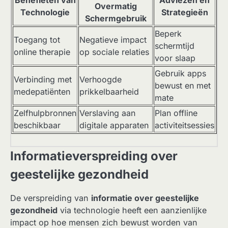
Benefieten van
Adviezen en
Overmatig
Technologie
Strategieën
Schermgebruik
Beperk
Toegang tot
Negatieve impact
schermtijd
online therapie
op sociale relaties
voor slaap
Gebruik apps
Verbinding met
Verhoogde
bewust en met
medepatiënten
prikkelbaarheid
mate
Zelfhulpbronnen
Verslaving aan
Plan offline
beschikbaar
digitale apparaten
activiteitsessies
Informatieverspreiding over
geestelijke gezondheid
De verspreiding van
informatie over geestelijke
gezondheid
via technologie heeft een aanzienlijke
impact op hoe mensen zich bewust worden van