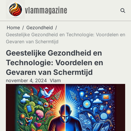
Skip
vlammagazine
to
content
Home
Gezondheid
Geestelijke Gezondheid en Technologie: Voordelen en
Gevaren van Schermtijd
Geestelijke Gezondheid en
Technologie: Voordelen en
Gevaren van Schermtijd
november 4, 2024
Vlam