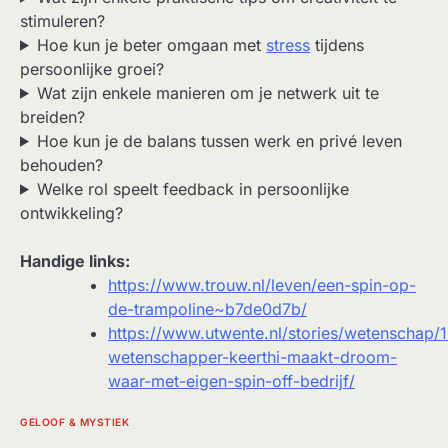
stimuleren?
Hoe kun je beter omgaan met
stress
tijdens
persoonlijke groei?
Wat zijn enkele manieren om je netwerk uit te
breiden?
Hoe kun je de balans tussen werk en privé leven
behouden?
Welke rol speelt feedback in persoonlijke
ontwikkeling?
Handige links:
https://www.trouw.nl/leven/een-spin-op-
de-trampoline~b7de0d7b/
https://www.utwente.nl/stories/wetenschap/
wetenschapper-keerthi-maakt-droom-
waar-met-eigen-spin-off-bedrijf/
GELOOF & MYSTIEK