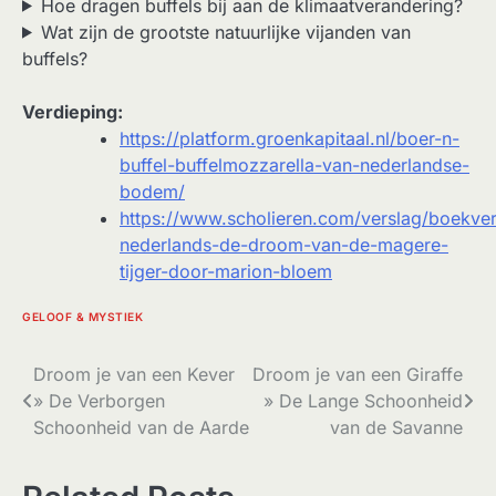
Hoe dragen buffels bij aan de klimaatverandering?
Wat zijn de grootste natuurlijke vijanden van
buffels?
Verdieping:
https://platform.groenkapitaal.nl/boer-n-
buffel-buffelmozzarella-van-nederlandse-
bodem/
https://www.scholieren.com/verslag/boekver
nederlands-de-droom-van-de-magere-
tijger-door-marion-bloem
GELOOF & MYSTIEK
Bericht
Droom je van een Kever
Droom je van een Giraffe
» De Verborgen
» De Lange Schoonheid
navigatie
Schoonheid van de Aarde
van de Savanne