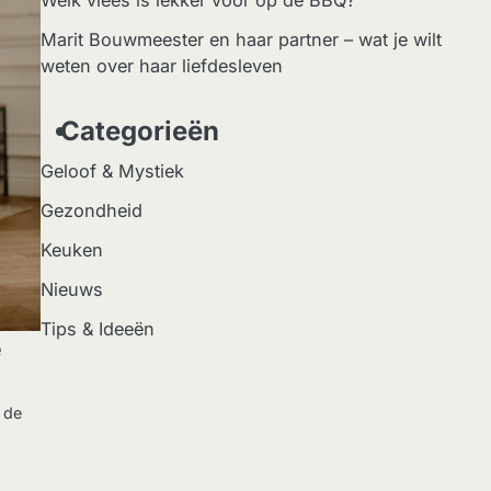
Welk vlees is lekker voor op de BBQ?
Marit Bouwmeester en haar partner – wat je wilt
weten over haar liefdesleven
Categorieën
Geloof & Mystiek
Gezondheid
Keuken
Nieuws
Tips & Ideeën
e
n de