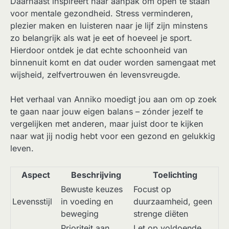
Daarnaast inspireert haar aanpak om open te staan
voor mentale gezondheid. Stress verminderen,
plezier maken en luisteren naar je lijf zijn minstens
zo belangrijk als wat je eet of hoeveel je sport.
Hierdoor ontdek je dat echte schoonheid van
binnenuit komt en dat ouder worden samengaat met
wijsheid, zelfvertrouwen én levensvreugde.
Het verhaal van Anniko moedigt jou aan om op zoek
te gaan naar jouw eigen balans – zónder jezelf te
vergelijken met anderen, maar juist door te kijken
naar wat jij nodig hebt voor een gezond en gelukkig
leven.
Aspect
Beschrijving
Toelichting
Bewuste keuzes
Focust op
Levensstijl
in voeding en
duurzaamheid, geen
beweging
strenge diëten
Prioriteit aan
Let op voldoende