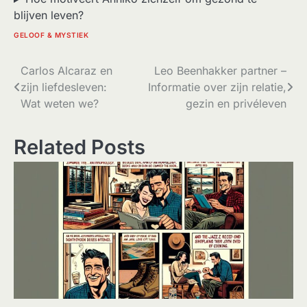
blijven leven?
GELOOF & MYSTIEK
Bericht
Carlos Alcaraz en
Leo Beenhakker partner –
zijn liefdesleven:
Informatie over zijn relatie,
navigatie
Wat weten we?
gezin en privéleven
Related Posts