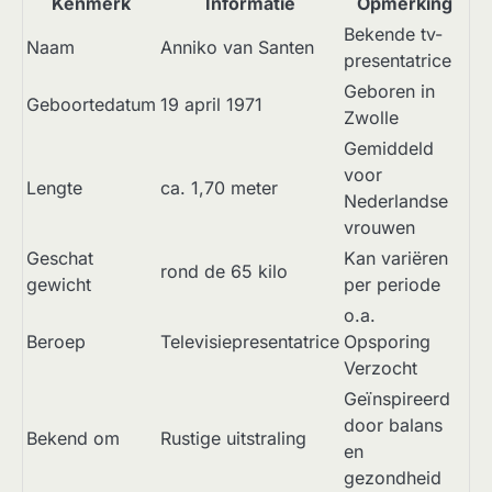
Kenmerk
Informatie
Opmerking
Bekende tv-
Naam
Anniko van Santen
presentatrice
Geboren in
Geboortedatum
19 april 1971
Zwolle
Gemiddeld
voor
Lengte
ca. 1,70 meter
Nederlandse
vrouwen
Geschat
Kan variëren
rond de 65 kilo
gewicht
per periode
o.a.
Beroep
Televisiepresentatrice
Opsporing
Verzocht
Geïnspireerd
door balans
Bekend om
Rustige uitstraling
en
gezondheid