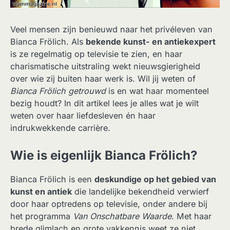
Veel mensen zijn benieuwd naar het privéleven van
Bianca Frölich. Als
bekende kunst- en antiekexpert
is ze regelmatig op televisie te zien, en haar
charismatische uitstraling wekt nieuwsgierigheid
over wie zij buiten haar werk is. Wil jij weten of
Bianca Frölich getrouwd
is en wat haar momenteel
bezig houdt? In dit artikel lees je alles wat je wilt
weten over haar liefdesleven én haar
indrukwekkende carrière.
Wie is eigenlijk Bianca Frölich?
Bianca Frölich is een
deskundige op het gebied van
kunst en antiek
die landelijke bekendheid verwierf
door haar optredens op televisie, onder andere bij
het programma
Van Onschatbare Waarde
. Met haar
brede glimlach en grote vakkennis weet ze niet