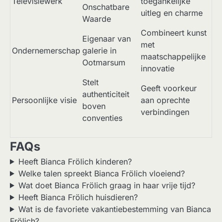
Televisiewerk
toegankelijke
Onschatbare
uitleg en charme
Waarde
Combineert kunst
Eigenaar van
met
Ondernemerschap
galerie in
maatschappelijke
Ootmarsum
innovatie
Stelt
Geeft voorkeur
authenticiteit
Persoonlijke visie
aan oprechte
boven
verbindingen
conventies
FAQs
Heeft Bianca Frölich kinderen?
Welke talen spreekt Bianca Frölich vloeiend?
Wat doet Bianca Frölich graag in haar vrije tijd?
Heeft Bianca Frölich huisdieren?
Wat is de favoriete vakantiebestemming van Bianca
Frölich?