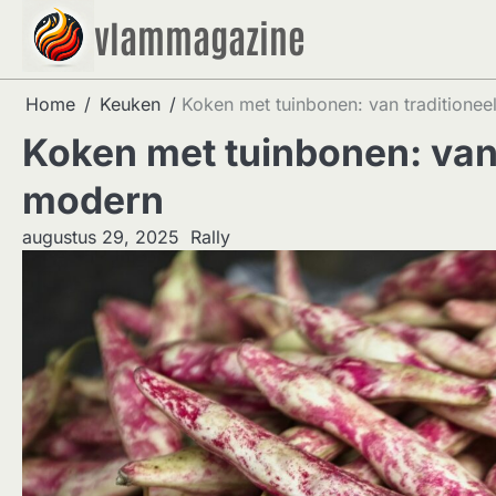
Skip
vlammagazine
to
content
Home
Keuken
Koken met tuinbonen: van traditionee
Koken met tuinbonen: van 
modern
augustus 29, 2025
Rally