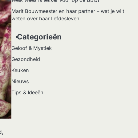
Welk vlees is lekker voor op de BBQ?
Marit Bouwmeester en haar partner – wat je wilt
weten over haar liefdesleven
Categorieën
Geloof & Mystiek
Gezondheid
Keuken
Nieuws
Tips & Ideeën
d,