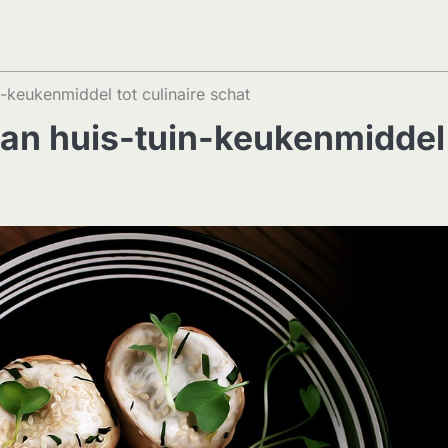
in-keukenmiddel tot culinaire schat
: van huis-tuin-keukenmiddel