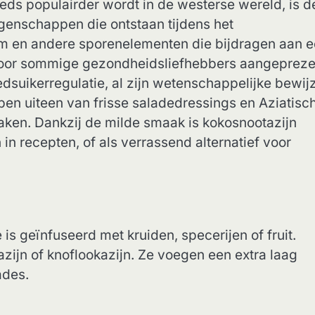
ds populairder wordt in de westerse wereld, is d
genschappen die ontstaan tijdens het
um en andere sporenelementen die bijdragen aan 
door sommige gezondheidsliefhebbers aangeprez
edsuikerregulatie, al zijn wetenschappelijke bewij
pen uiteen van frisse saladedressings en Aziatisc
maken. Dankzij de milde smaak is kokosnootazijn
 in recepten, of als verrassend alternatief voor
 is geïnfuseerd met kruiden, specerijen of fruit.
zijn of knoflookazijn. Ze voegen een extra laag
ades.