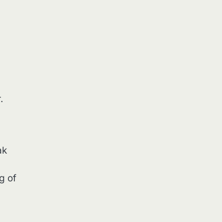
.
ak
n
g of