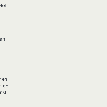
 Het
e
van
r en
n de
enst