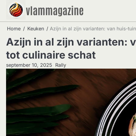
Skip
vlammagazine
to
content
Home
Keuken
Azijn in al zijn varianten: van huis-tu
Azijn in al zijn varianten
tot culinaire schat
september 10, 2025
Rally