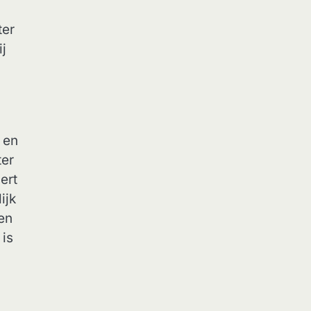
ter
ij
 en
ter
ert
ijk
den
 is