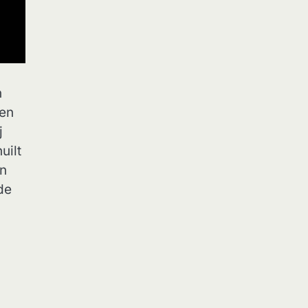
n
een
j
uilt
In
de