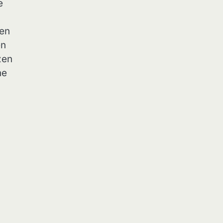
e
een
en
zen
he