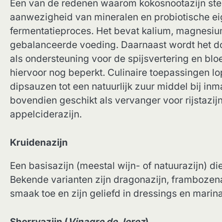
Een van de redenen waarom kokosnootazijn stee
aanwezigheid van mineralen en probiotische ei
fermentatieproces. Het bevat kalium, magnesi
gebalanceerde voeding. Daarnaast wordt het 
als ondersteuning voor de spijsvertering en blo
hiervoor nog beperkt. Culinaire toepassingen lo
dipsauzen tot een natuurlijk zuur middel bij in
bovendien geschikt als vervanger voor rijstazijn
appelciderazijn.
Kruidenazijn
Een basisazijn (meestal wijn- of natuurazijn) die
Bekende varianten zijn dragonazijn, frambozena
smaak toe en zijn geliefd in dressings en marin
Sherryazijn (
Vinagre de Jerez
)