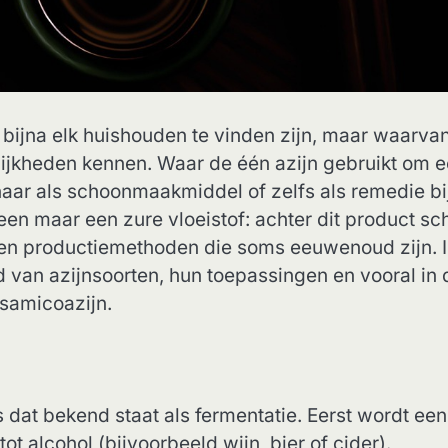
n bijna elk huishouden te vinden zijn, maar waarva
lijkheden kennen. Waar de één azijn gebruikt om 
naar als schoonmaakmiddel of zelfs als remedie bi
een maar een zure vloeistof: achter dit product sch
 en productiemethoden die soms eeuwenoud zijn. 
d van azijnsoorten, hun toepassingen en vooral in 
lsamicoazijn.
 dat bekend staat als fermentatie. Eerst wordt een
t alcohol (bijvoorbeeld wijn, bier of cider).