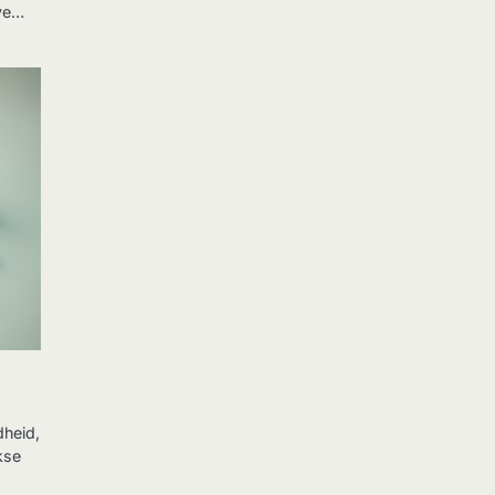
eve…
dheid,
kse