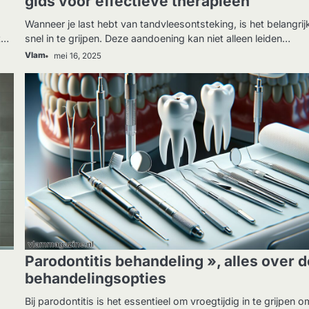
gids voor effectieve therapieën
Wanneer je last hebt van tandvleesontsteking, is het belangri
t…
snel in te grijpen. Deze aandoening kan niet alleen leiden…
Vlam
mei 16, 2025
GEZONDHEID
Parodontitis behandeling », alles over 
behandelingsopties
Bij parodontitis is het essentieel om vroegtijdig in te grijpen o