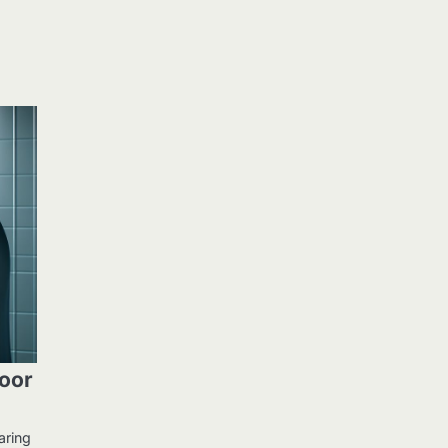
voor
aring