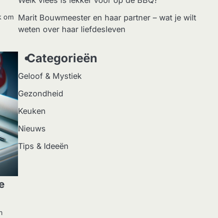
Welk vlees is lekker voor op de BBQ?
Marit Bouwmeester en haar partner – wat je wilt
jk om
weten over haar liefdesleven
Categorieën
Geloof & Mystiek
Gezondheid
Keuken
Nieuws
Tips & Ideeën
de
m