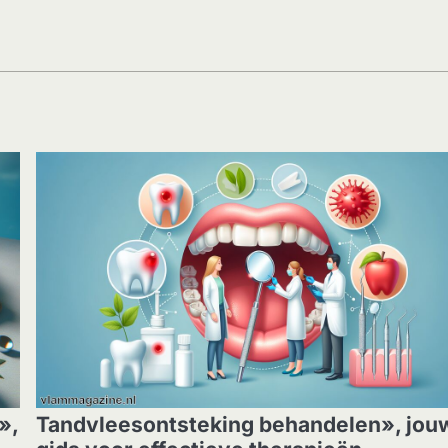
GEZONDHEID
»,
Tandvleesontsteking behandelen», jou