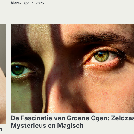
Vlam
april 4, 2025
GEZONDHEID
De Fascinatie van Groene Ogen: Zeldza
Mysterieus en Magisch
n